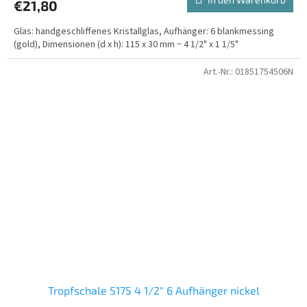
€21,80
Glas: handgeschliffenes Kristallglas, Aufhänger: 6 blankmessing
(gold), Dimensionen (d x h): 115 x 30 mm ~ 4 1/2" x 1 1/5"
Art.-Nr.:
01851754506N
Tropfschale 5175 4 1/2" 6 Aufhänger nickel