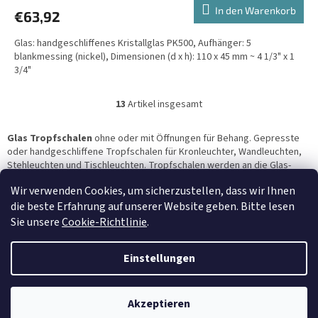
In den Warenkorb
€63,92
Glas: handgeschliffenes Kristallglas PK500, Aufhänger: 5
blankmessing (nickel), Dimensionen (d x h): 110 x 45 mm ~ 4 1/3" x 1
3/4"
13
Artikel insgesamt
S
t
e
Glas Tropfschalen
ohne oder mit Öffnungen für Behang. Gepresste
u
oder handgeschliffene Tropfschalen für Kronleuchter, Wandleuchten,
e
Stehleuchten und Tischleuchten. Tropfschalen werden an die Glas-
r
oder Metallarme der Kronleuchter angebracht. Sie dienten früher dem
e
Wir verwenden Cookies, um sicherzustellen, dass wir Ihnen
Auffangen des tropfenden Wachses aus Kerzen.
l
die beste Erfahrung auf unserer Website geben. Bitte lesen
e
F
Sie unsere
Cookie-Richtlinie
.
m
u
e
Erstellt von Shoptet
ß
n
Einstellungen
z
t
e
e
Copyright 2026
Kristall und Kronleuchter
. Alle Rechte
i
d
Akzeptieren
vorbehalten.
e
l