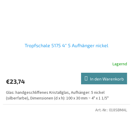
Tropfschale 5175 4" 5 Aufhänger nickel
Lagernd
In den Warenkorb
€23,74
Glas: handgeschliffenes Kristallglas, Aufhänger: 5 nickel
(silberfarbe), Dimensionen (d x h): 100 x 30 mm ~ 4" x 1 1/5"
Art.-Nr.:
018SBMAL