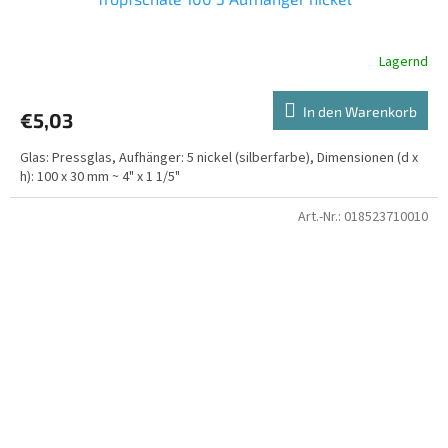
Lagernd
In den Warenkorb
€5,03
Glas: Pressglas, Aufhänger: 5 nickel (silberfarbe), Dimensionen (d x
h): 100 x 30 mm ~ 4" x 1 1/5"
Art.-Nr.:
018523710010