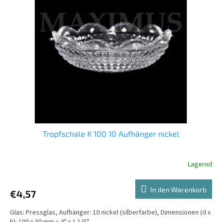
Tropfschale K 100 10 Aufhänger nickel
Lagernd
In den Warenkorb
€4,57
Glas: Pressglas, Aufhänger: 10 nickel (silberfarbe), Dimensionen (d x
h): 100 x 30 mm ~ 4" x 1 1/5"