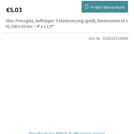
In den Warenkorb
€5,03
Glas: Pressglas, Aufhänger: 5 blankmessing (gold), Dimensionen (d x
h): 100 x 30 mm ~ 4" x 1 1/5"
Art.-Nr.:
01852371005N
Tropfschale 100 5 Aufhänger nickel