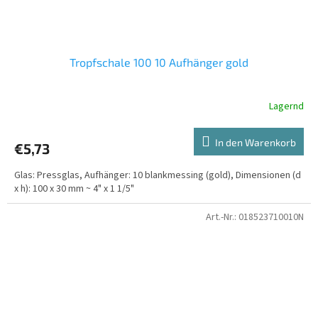
Tropfschale 100 10 Aufhänger gold
Lagernd
In den Warenkorb
€5,73
Glas: Pressglas, Aufhänger: 10 blankmessing (gold), Dimensionen (d
x h): 100 x 30 mm ~ 4" x 1 1/5"
Art.-Nr.:
018523710010N