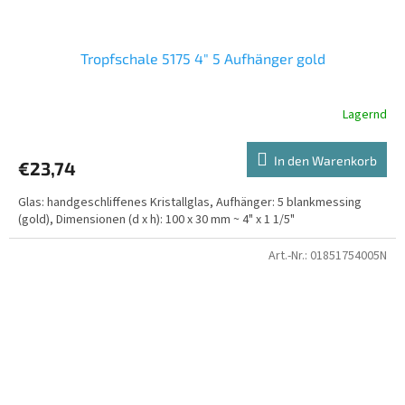
Tropfschale 5175 4" 5 Aufhänger gold
Lagernd
In den Warenkorb
€23,74
Glas: handgeschliffenes Kristallglas, Aufhänger: 5 blankmessing
(gold), Dimensionen (d x h): 100 x 30 mm ~ 4" x 1 1/5"
Art.-Nr.:
01851754005N