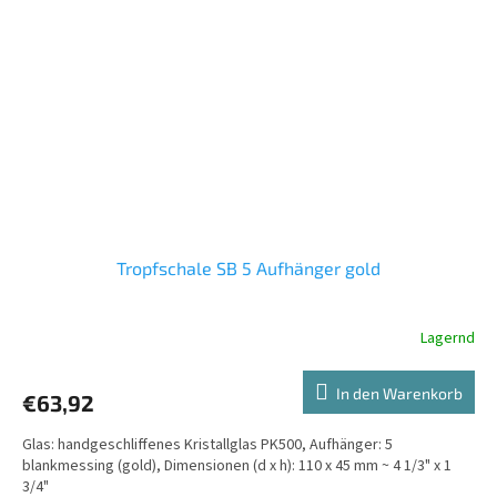
Tropfschale SB 5 Aufhänger gold
Lagernd
In den Warenkorb
€63,92
Glas: handgeschliffenes Kristallglas PK500, Aufhänger: 5
blankmessing (gold), Dimensionen (d x h): 110 x 45 mm ~ 4 1/3" x 1
3/4"