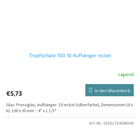
Tropfschale 100 10 Aufhänger nickel
Lagernd
In den Warenkorb
€5,73
Glas: Pressglas, Aufhänger: 10 nickel (silberfarbe), Dimensionen (d x
h): 100 x 30 mm ~ 4" x 1 1/5"
Art.-Nr.:
0185175400RAW