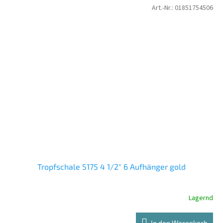
Art.-Nr.:
01851754506
Tropfschale 5175 4 1/2" 6 Aufhänger gold
Lagernd
In den Warenkorb