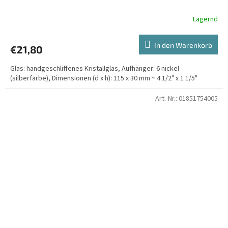
Lagernd
In den Warenkorb
€21,80
Glas: handgeschliffenes Kristallglas, Aufhänger: 6 nickel
(silberfarbe), Dimensionen (d x h): 115 x 30 mm ~ 4 1/2" x 1 1/5"
Art.-Nr.:
01851754005