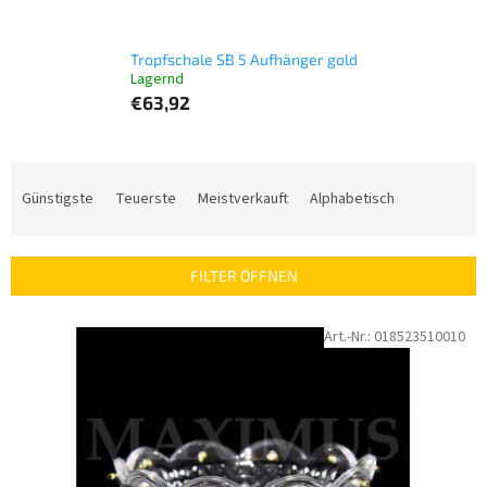
Tropfschale SB 5 Aufhänger gold
Lagernd
€63,92
P
r
Günstigste
Teuerste
Meistverkauft
Alphabetisch
o
d
u
FILTER ÖFFNEN
k
t
L
Art.-Nr.:
018523510010
s
i
o
s
r
t
t
e
i
d
e
e
r