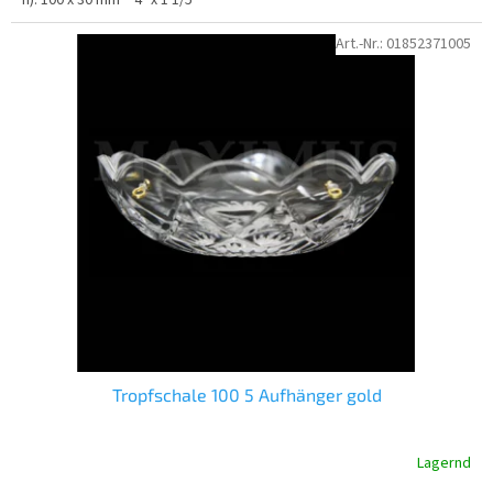
Art.-Nr.:
01852371005
Tropfschale 100 5 Aufhänger gold
Lagernd