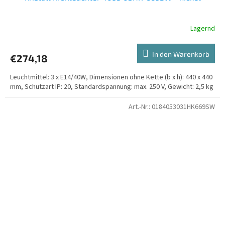
Lagernd
In den Warenkorb
€274,18
Leuchtmittel: 3 x E14/40W, Dimensionen ohne Kette (b x h): 440 x 440
mm, Schutzart IP: 20, Standardspannung: max. 250 V, Gewicht: 2,5 kg
Art.-Nr.:
0184053031HK669SW