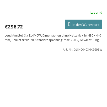
Lagernd
In den Warenkorb
€296,72
Leuchtmittel: 3 x E14/40W, Dimensionen ohne Kette (b x h): 480 x 440
mm, Schutzart IP: 20, Standardspannung: max. 250 V, Gewicht: 3 kg
Art.-Nr.:
018400403HK669SW