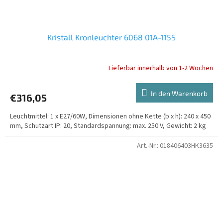
Kristall Kronleuchter 6068 01A-115S
Lieferbar innerhalb von 1-2 Wochen
In den Warenkorb
€316,05
Leuchtmittel: 1 x E27/60W, Dimensionen ohne Kette (b x h): 240 x 450
mm, Schutzart IP: 20, Standardspannung: max. 250 V, Gewicht: 2 kg
Art.-Nr.:
018406403HK3635