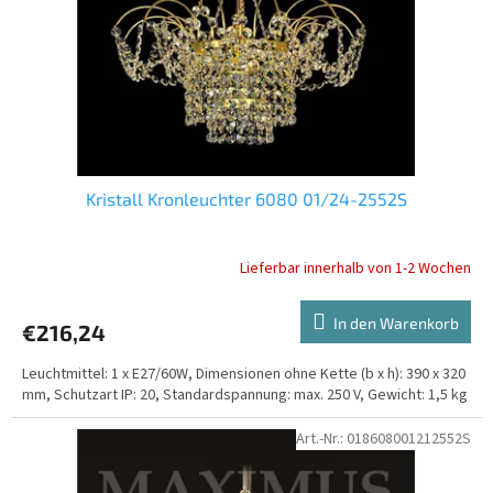
r
u
P
n
r
g
o
d
u
k
t
Kristall Kronleuchter 6080 01/24-2552S
e
Lieferbar innerhalb von 1-2 Wochen
In den Warenkorb
€216,24
Leuchtmittel: 1 x E27/60W, Dimensionen ohne Kette (b x h): 390 x 320
mm, Schutzart IP: 20, Standardspannung: max. 250 V, Gewicht: 1,5 kg
Art.-Nr.:
018608001212552S