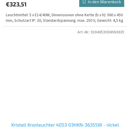
In den Warenkorb
€323,51
Leuchtmittel: 5 x E14/40W, Dimensionen ohne Kette (b x h): 560 x 450
mm, Schutzart IP: 20, Standardspannung: max. 250 V, Gewicht: 4,5 kg
Art.-Nr.:
018405303HKN3635
Kristall Kronleuchter 4053 03HKN-3635SW - nickel