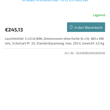
Lagernd
In den Warenkorb
€245,13
Leuchtmittel: 3 x E14/40W, Dimensionen ohne Kette (b x h): 480 x 490
mm, Schutzart IP: 20, Standardspannung: max. 250 V, Gewicht: 3,5 kg
Art.-Nr.:
018409803HK669SW