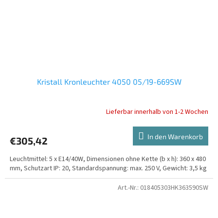
Kristall Kronleuchter 4050 05/19-669SW
Lieferbar innerhalb von 1-2 Wochen
In den Warenkorb
€305,42
Leuchtmittel: 5 x E14/40W, Dimensionen ohne Kette (b x h): 360 x 480
mm, Schutzart IP: 20, Standardspannung: max. 250 V, Gewicht: 3,5 kg
Art.-Nr.:
018405303HK363590SW