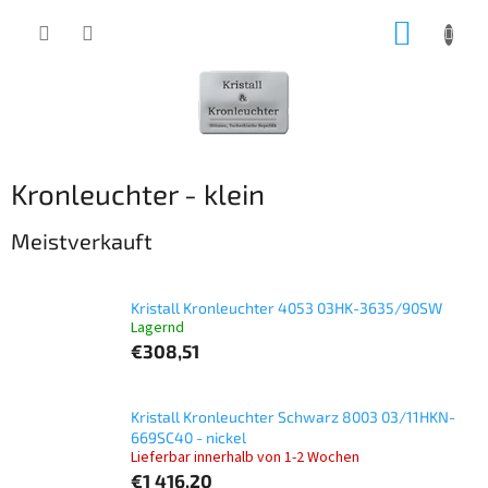
Zum
WARE
Inhalt
springen
Kronleuchter - klein
Meistverkauft
Kristall Kronleuchter 4053 03HK-3635/90SW
Lagernd
€308,51
Kristall Kronleuchter Schwarz 8003 03/11HKN-
669SC40 - nickel
Lieferbar innerhalb von 1-2 Wochen
€1 416,20