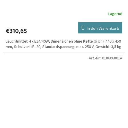
Lagernd
In den Warenkorb
€310,65
Leuchtmittel: 4 x E14/40W, Dimensionen ohne Kette (b x h): 440 x 450
mm, Schutzart IP: 20, Standardspannung: max. 250 V, Gewicht: 3,5 kg
Art.-Nr.:
018606801A