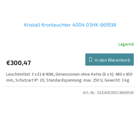
Kristall Kronleuchter 4004 03HK-669SW
Lagernd
In den Warenkorb
€300,47
Leuchtmittel: 3 x E14/40W, Dimensionen ohne Kette (b x h): 480 x 450
mm, Schutzart IP: 20, Standardspannung: max. 250 V, Gewicht: 3 kg
Art.-Nr.:
01840500519669SW