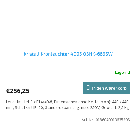
Kristall Kronleuchter 4095 03HK-669SW
Lagernd
In den Warenkorb
€256,25
Leuchtmittel: 3 x E14/40W, Dimensionen ohne Kette (b x h): 440 x 440
mm, Schutzart IP: 20, Standardspannung: max. 250 V, Gewicht: 2,5 kg
Art.-Nr.:
018604001363520S