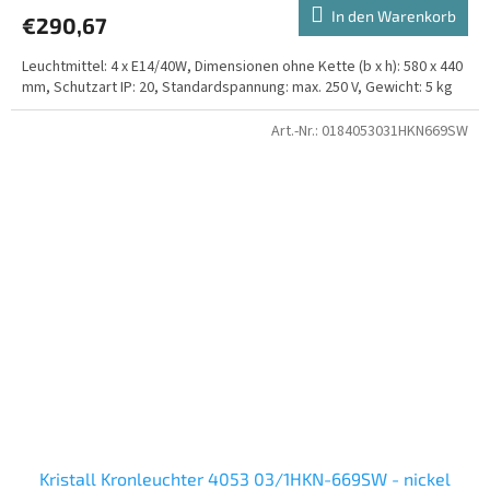
In den Warenkorb
€290,67
Leuchtmittel: 4 x E14/40W, Dimensionen ohne Kette (b x h): 580 x 440
mm, Schutzart IP: 20, Standardspannung: max. 250 V, Gewicht: 5 kg
Art.-Nr.:
0184053031HKN669SW
Kristall Kronleuchter 4053 03/1HKN-669SW - nickel