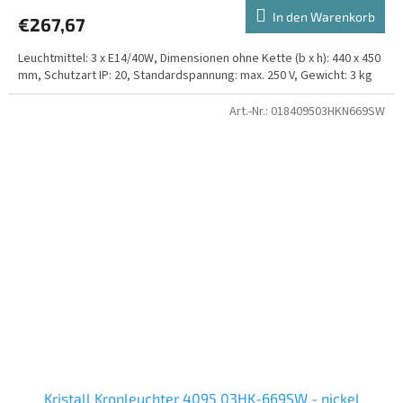
In den Warenkorb
€267,67
Leuchtmittel: 3 x E14/40W, Dimensionen ohne Kette (b x h): 440 x 450
mm, Schutzart IP: 20, Standardspannung: max. 250 V, Gewicht: 3 kg
Art.-Nr.:
018409503HKN669SW
Kristall Kronleuchter 4095 03HK-669SW - nickel