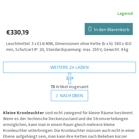
Lagernd
In den Warenkorb
€330,19
Leuchtmittel: 3 x E14/40W, Dimensionen ohne Kette (b x h): 580 x 410
mm, Schutzart IP: 20, Standardspannung: max. 250 V, Gewicht: 4 kg
WEITERE 24 LADEN
P
1
4
a
S
g
73
Artikel insgesamt
t
i
e
NACH OBEN
n
u
i
e
e
r
Kleine Kronleuchter
sind nicht zwingend für kleine Räume bestimmt.
r
u
Wenn es der technische Deckenzustand und die Stromverteilungen
e
n
ermöglichen, kann man in einem Raum gleich mehrere kleine
l
g
Kronleuchter unterbringen. Die Kronleuchter müssen auch nicht in einer
e
Ebene aufgehängt sein, man kann ihre Ketten nach Belieben kürzer
m