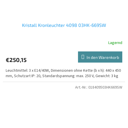
Kristall Kronleuchter 4098 03HK-669SW
Lagernd
In den Warenkorb
€250,15
Leuchtmittel: 3 x E14/40W, Dimensionen ohne Kette (b x h): 440 x 450
mm, Schutzart IP: 20, Standardspannung: max. 250 V, Gewicht: 3 kg
Art.-Nr.:
018409503HK669SW