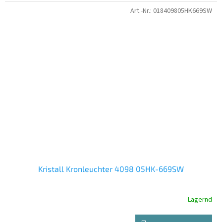
Art.-Nr.:
018409805HK669SW
Kristall Kronleuchter 4098 05HK-669SW
Lagernd