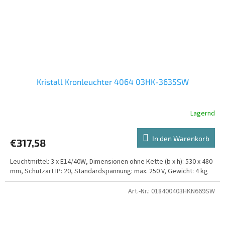
Kristall Kronleuchter 4064 03HK-3635SW
Lagernd
In den Warenkorb
€317,58
Leuchtmittel: 3 x E14/40W, Dimensionen ohne Kette (b x h): 530 x 480
mm, Schutzart IP: 20, Standardspannung: max. 250 V, Gewicht: 4 kg
Art.-Nr.:
018400403HKN669SW