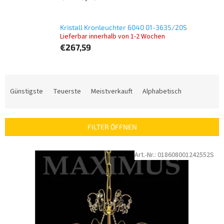
Kristall Kronleuchter 6040 01-3635/20S
Lieferbar innerhalb von 1-2 Wochen
€267,59
P
r
Günstigste
Teuerste
Meistverkauft
Alphabetisch
o
d
u
FILTER ÖFFNEN
k
t
L
Art.-Nr.:
018608001242552S
s
i
o
s
r
t
t
e
i
d
e
e
r