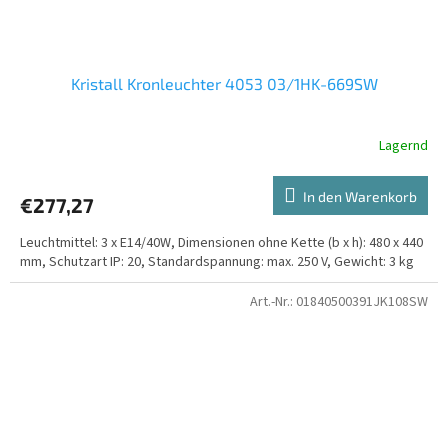
Kristall Kronleuchter 4053 03/1HK-669SW
Lagernd
In den Warenkorb
€277,27
Leuchtmittel: 3 x E14/40W, Dimensionen ohne Kette (b x h): 480 x 440
mm, Schutzart IP: 20, Standardspannung: max. 250 V, Gewicht: 3 kg
Art.-Nr.:
01840500391JK108SW