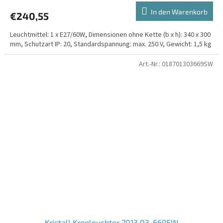
In den Warenkorb
€240,55
Leuchtmittel: 1 x E27/60W, Dimensionen ohne Kette (b x h): 340 x 300
mm, Schutzart IP: 20, Standardspannung: max. 250 V, Gewicht: 1,5 kg
Art.-Nr.:
018701303669SW
Kristall Kronleuchter 7013 03-669SW