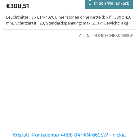
In den Warenkorb
€308,51
Leuchtmittel: 3 x E14/40W, Dimensionen ohne Kette (b x h): 580 x 410
mm, Schutzart IP: 20, Standardspannung: max. 250 V, Gewicht: 4 kg
Art.-Nr.:
018409804HKN669SW
Kristall Kronleuchter 4098 04HKN-669SW - nickel