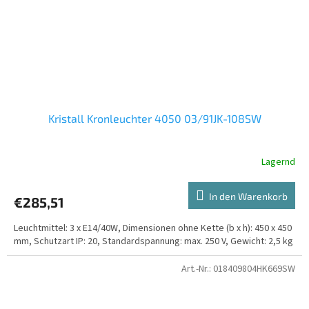
Kristall Kronleuchter 4050 03/91JK-108SW
Lagernd
In den Warenkorb
€285,51
Leuchtmittel: 3 x E14/40W, Dimensionen ohne Kette (b x h): 450 x 450
mm, Schutzart IP: 20, Standardspannung: max. 250 V, Gewicht: 2,5 kg
Art.-Nr.:
018409804HK669SW