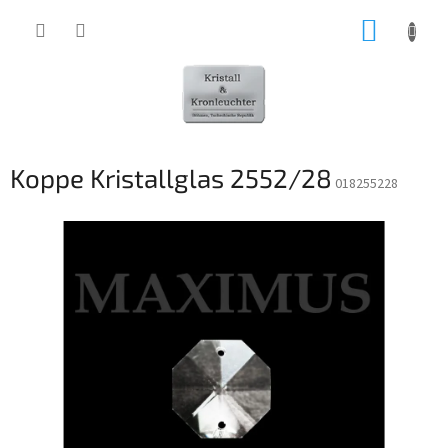
Zum
WARE
Inhalt
springen
Koppe Kristallglas 2552/28
018255228