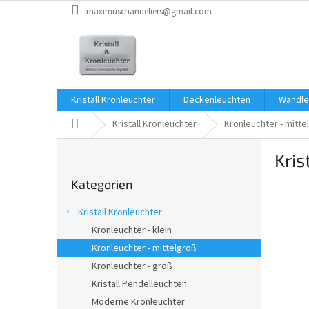
Zum
maximuschandeliers@gmail.com
Inhalt
springen
Kristall Kronleuchter
Deckenleuchten
Wandle
Startseite
Kristall Kronleuchter
Kronleuchter - mitte
S
Kris
e
Kategorien
i
Kategorien
überspringen
t
e
Kristall Kronleuchter
n
Kronleuchter - klein
l
Kronleuchter - mittelgroß
e
i
Kronleuchter - groß
s
Kristall Pendelleuchten
t
Moderne Kronleuchter