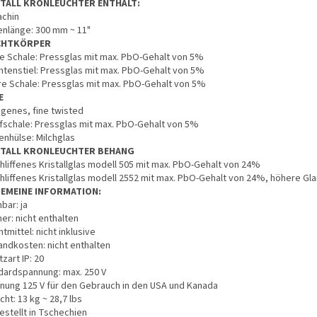
STALL KRONLEUCHTER ENTHÄLT:
achin
enlänge: 300 mm ~ 11"
CHTKÖRPER
e Schale: Pressglas mit max. PbO-Gehalt von 5%
htenstiel: Pressglas mit max. PbO-Gehalt von 5%
re Schale: Pressglas mit max. PbO-Gehalt von 5%
E
genes, fine twisted
fschale: Pressglas mit max. PbO-Gehalt von 5%
enhülse: Milchglas
STALL KRONLEUCHTER BEHANG
hliffenes Kristallglas modell 505 mit max. PbO-Gehalt von 24%
hliffenes Kristallglas modell 2552 mit max. PbO-Gehalt von 24%, höhere Gl
GEMEINE INFORMATION:
bar: ja
er: nicht enthalten
tmittel: nicht inklusive
andkosten: nicht enthalten
zart IP: 20
dardspannung: max. 250 V
nung 125 V für den Gebrauch in den USA und Kanada
ht: 13 kg ~ 28,7 lbs
estellt in Tschechien