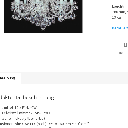
Leuchtmi
760 mm, S
13 kg
Detaillie
DRUC
hreibung
duktdetailbeschreibung
htmittel: 12 x E14/40W
 Bleikristall mit max. 24% PbO
läche: nickel (silberfarbe)
nsionen
ohne Kette
(b x h): 760 x 760 mm ~ 30" x 30"