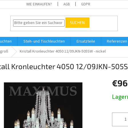
WIE EINKAUFEN?
AGB
GDPR
SUCHEN
uchten
Steh- und Tischleuchten
Ersatzteile
Referenzen
lgroß
Kristall Kronleuchter 4050 12/09JKN-505SW - nickel
tall Kronleuchter 4050 12/09JKN-505S
€96
Verkaufs
Lager