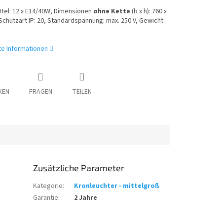
ttel: 12 x E14/40W, Dimensionen
ohne Kette
(b x h): 760 x
chutzart IP: 20, Standardspannung: max. 250 V, Gewicht:
rte Informationen
KEN
FRAGEN
TEILEN
Zusätzliche Parameter
Kategorie
:
Kronleuchter - mittelgroß
Garantie
:
2 Jahre