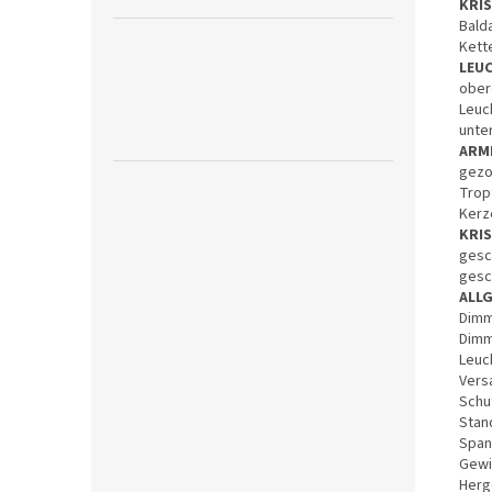
KRI
Bald
Kett
LEU
ober
Leuc
unte
ARM
gezo
Trop
Kerz
KRI
gesc
gesc
ALL
Dimm
Dimm
Leuch
Vers
Schut
Stan
Span
Gewic
Herg