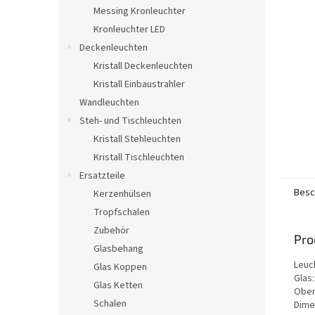
e
Messing Kronleuchter
Kronleuchter LED
Deckenleuchten
Kristall Deckenleuchten
Kristall Einbaustrahler
Wandleuchten
Steh- und Tischleuchten
Kristall Stehleuchten
Kristall Tischleuchten
Ersatzteile
Besc
Kerzenhülsen
Tropfschalen
Zubehör
Pro
Glasbehang
Leuc
Glas Koppen
Glas:
Glas Ketten
Oberf
Schalen
Dime