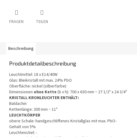
FRAGEN
TEILEN
Beschreibung
Produktdetailbeschreibung
Leuchtmittel: 18 x E14/40W
Glas: Bleikristall mit max. 24% PbO
Oberfläche: nickel (silberfarbe)
Dimensionen
ohne Kette
(b x h): 700 x 630 mm ~ 27 1/2" x 24 3/4"
KRISTALL KRONLEUCHTER ENTHÄLT:
Baldachin
Kettenlänge: 300 mm ~ 11"
LEUCHTKÖRPER
obere Schale: handgeschliffenes Kristallglas mit max. PbO-
Gehalt von 5%
Leuchtenstiel: -