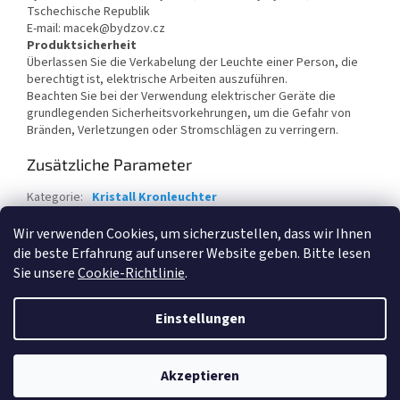
Tschechische Republik
E-mail: macek@bydzov.cz
Produktsicherheit
Überlassen Sie die Verkabelung der Leuchte einer Person, die
berechtigt ist, elektrische Arbeiten auszuführen.
Beachten Sie bei der Verwendung elektrischer Geräte die
grundlegenden Sicherheitsvorkehrungen, um die Gefahr von
Bränden, Verletzungen oder Stromschlägen zu verringern.
Zusätzliche Parameter
Kategorie
:
Kristall Kronleuchter
Garantie
:
2 Jahre
Wir verwenden Cookies, um sicherzustellen, dass wir Ihnen
die beste Erfahrung auf unserer Website geben. Bitte lesen
F
Sie unsere
Cookie-Richtlinie
.
u
Erstellt von Shoptet
ß
Einstellungen
z
e
Copyright 2026
Kristall und Kronleuchter
. Alle Rechte
i
Akzeptieren
vorbehalten.
l