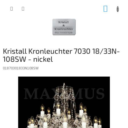
Zum
WARE
Inhalt
springen
Kristall Kronleuchter 7030 18/33N-
108SW - nickel
01870301833N108SW