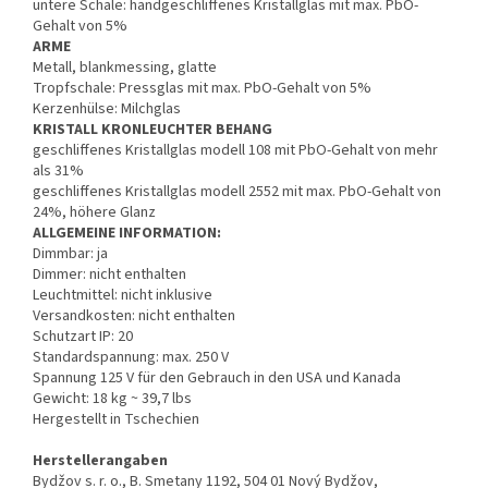
untere Schale: handgeschliffenes Kristallglas mit max. PbO-
Gehalt von 5%
ARME
Metall, blankmessing, glatte
Tropfschale: Pressglas mit max. PbO-Gehalt von 5%
Kerzenhülse: Milchglas
KRISTALL KRONLEUCHTER BEHANG
geschliffenes Kristallglas modell 108 mit PbO-Gehalt von mehr
als 31%
geschliffenes Kristallglas modell 2552 mit max. PbO-Gehalt von
24%, höhere Glanz
ALLGEMEINE INFORMATION:
Dimmbar: ja
Dimmer: nicht enthalten
Leuchtmittel: nicht inklusive
Versandkosten: nicht enthalten
Schutzart IP: 20
Standardspannung: max. 250 V
Spannung 125 V für den Gebrauch in den USA und Kanada
Gewicht: 18 kg ~ 39,7 lbs
Hergestellt in Tschechien
Herstellerangaben
Bydžov s. r. o., B. Smetany 1192, 504 01 Nový Bydžov,