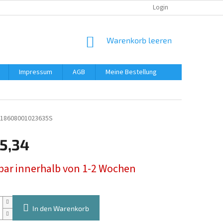
Login
WARENKORB
Warenkorb leeren
Impressum
AGB
Meine Bestellung
018608001023635S
5,34
preis:
rbar innerhalb von 1-2 Wochen
In den Warenkorb