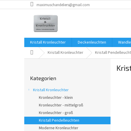
Zum
maximuschandeliers@gmail.com
Inhalt
springen
Kristall Kronleuchter
Deckenleuchten
Wandle
Startseite
Kristall Kronleuchter
Kristall Pendelleuch
S
Kri
e
Kategorien
i
Kategorien
überspringen
t
e
Kristall Kronleuchter
n
Kronleuchter - klein
l
Kronleuchter - mittelgroß
e
i
Kronleuchter - groß
s
Kristall Pendelleuchten
t
Moderne Kronleuchter