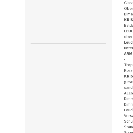
Glas:
Ober
Dime
KRI
Bald
LEU
obere
Leuch
unter
ARM
-
Tropf
Kerz
KRI
gesc
sand
ALL
Dimm
Dimm
Leuch
Vers
Schut
Stan
Span