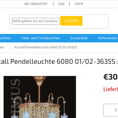
WIE EINKAUFEN?
AGB
GDPR
SUCHEN
uchten
Steh- und Tischleuchten
Ersatzteile
Referenzen
ten
Kristall Pendelleuchte 6080 01/02-3635S
stall Pendelleuchte 6080 01/02-3635S
€30
Verkaufs
Liefe