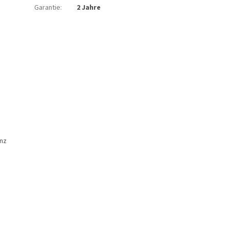
Garantie
:
2 Jahre
anz