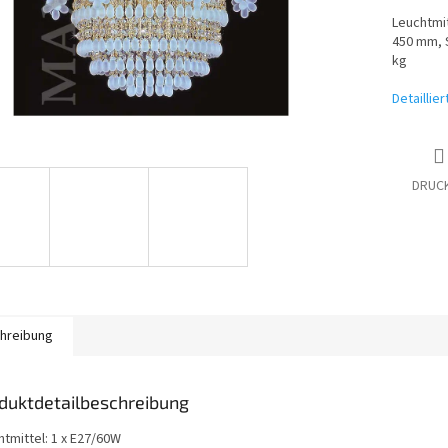
Leuchtmit
450 mm, S
kg
Detaillie
DRUC
hreibung
duktdetailbeschreibung
htmittel: 1 x E27/60W