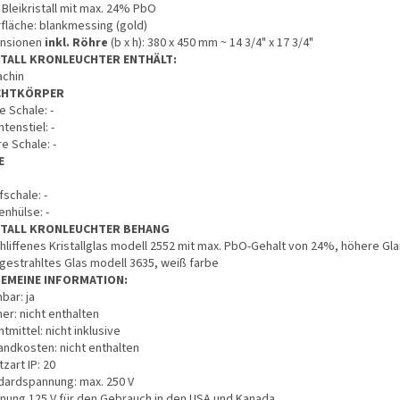
 Bleikristall mit max. 24% PbO
fläche: blankmessing (gold)
nsionen
inkl. Röhre
(b x h): 380 x 450 mm ~ 14 3/4" x 17 3/4"
STALL KRONLEUCHTER ENTHÄLT:
achin
CHTKÖRPER
 Schale: -
tenstiel: -
e Schale: -
E
schale: -
enhülse: -
STALL KRONLEUCHTER BEHANG
hliffenes Kristallglas modell 2552 mit max. PbO-Gehalt von 24%, höhere Gl
gestrahltes Glas modell 3635, weiß farbe
GEMEINE INFORMATION:
bar: ja
er: nicht enthalten
tmittel: nicht inklusive
andkosten: nicht enthalten
zart IP: 20
dardspannung: max. 250 V
nung 125 V für den Gebrauch in den USA und Kanada