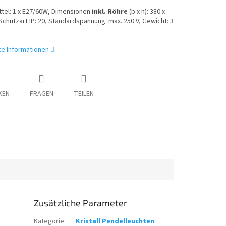
tel: 1 x E27/60W, Dimensionen
inkl. Röhre
(b x h): 380 x
chutzart IP: 20, Standardspannung: max. 250 V, Gewicht: 3
rte Informationen
KEN
FRAGEN
TEILEN
Zusätzliche Parameter
Kategorie
:
Kristall Pendelleuchten