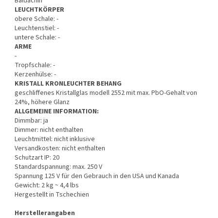
Baldachin
LEUCHTKÖRPER
obere Schale: -
Leuchtenstiel: -
untere Schale: -
ARME
-
Tropfschale: -
Kerzenhülse: -
KRISTALL KRONLEUCHTER BEHANG
geschliffenes Kristallglas modell 2552 mit max. PbO-Gehalt von
24%, höhere Glanz
ALLGEMEINE INFORMATION:
Dimmbar: ja
Dimmer: nicht enthalten
Leuchtmittel: nicht inklusive
Versandkosten: nicht enthalten
Schutzart IP: 20
Standardspannung: max. 250 V
Spannung 125 V für den Gebrauch in den USA und Kanada
Gewicht: 2 kg ~ 4,4 lbs
Hergestellt in Tschechien
Herstellerangaben