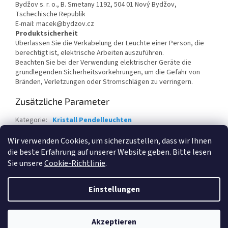
Bydžov s. r. o., B. Smetany 1192, 504 01 Nový Bydžov,
Tschechische Republik
E-mail: macek@bydzov.cz
Produktsicherheit
Überlassen Sie die Verkabelung der Leuchte einer Person, die
berechtigt ist, elektrische Arbeiten auszuführen.
Beachten Sie bei der Verwendung elektrischer Geräte die
grundlegenden Sicherheitsvorkehrungen, um die Gefahr von
Bränden, Verletzungen oder Stromschlägen zu verringern.
Zusätzliche Parameter
Kategorie
:
Kristall Pendelleuchten
Garantie
:
2 Jahre
Wir verwenden Cookies, um sicherzustellen, dass wir Ihnen
die beste Erfahrung auf unserer Website geben. Bitte lesen
F
Sie unsere
Cookie-Richtlinie
.
u
Erstellt von Shoptet
ß
Einstellungen
z
e
Copyright 2026
Kristall und Kronleuchter
. Alle Rechte
i
Akzeptieren
vorbehalten.