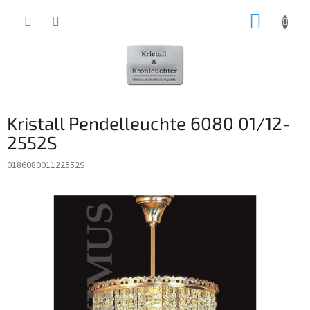
Zum
WARE
Inhalt
springen
Kristall Pendelleuchte 6080 01/12-
2552S
018608001122552S