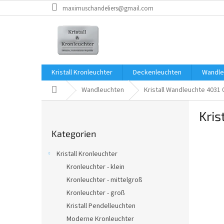
Zum
maximuschandeliers@gmail.com
Inhalt
springen
Kristall Kronleuchter
Deckenleuchten
Wandle
Startseite
Wandleuchten
Kristall Wandleuchte 4031 
S
Kri
e
Kategorien
i
Kategorien
überspringen
t
e
Kristall Kronleuchter
n
Kronleuchter - klein
l
Kronleuchter - mittelgroß
e
i
Kronleuchter - groß
s
Kristall Pendelleuchten
t
Moderne Kronleuchter