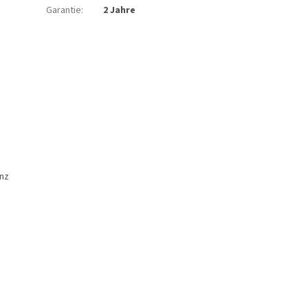
Garantie
:
2 Jahre
anz