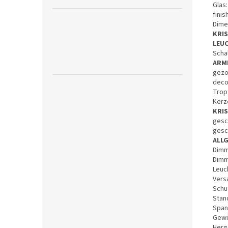
Glas:
finis
Dimen
KRI
LEU
Scha
ARM
gezo
deco
Trop
Kerz
KRI
gesc
gesc
ALL
Dimm
Dimm
Leuch
Vers
Schut
Stan
Span
Gewic
Herg