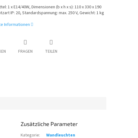
tel: 1 x E14/40W, Dimensionen
(b x h x s): 110 x 330 x 190
zart IP: 20, Standardspannung: max. 250 V, Gewicht: 1 kg
rte Informationen
KEN
FRAGEN
TEILEN
Zusätzliche Parameter
Kategorie
:
Wandleuchten