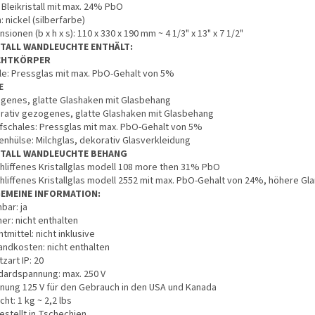
 Bleikristall mit max. 24% PbO
h: nickel (silberfarbe)
sionen (b x h x s): 110 x 330 x 190 mm ~ 4 1/3" x 13" x 7 1/2"
STALL WANDLEUCHTE ENTHÄLT:
CHTKÖRPER
le: Pressglas mit max. PbO-Gehalt von 5%
E
genes, glatte Glashaken mit Glasbehang
rativ gezogenes, glatte Glashaken mit Glasbehang
fschales: Pressglas mit max. PbO-Gehalt von 5%
enhülse: Milchglas, dekorativ Glasverkleidung
STALL WANDLEUCHTE BEHANG
hliffenes Kristallglas modell 108 more then 31% PbO
hliffenes Kristallglas modell 2552 mit max. PbO-Gehalt von 24%, höhere Gl
GEMEINE INFORMATION:
bar: ja
er: nicht enthalten
tmittel: nicht inklusive
andkosten: nicht enthalten
zart IP: 20
dardspannung: max. 250 V
nung 125 V für den Gebrauch in den USA und Kanada
ht: 1 kg ~ 2,2 lbs
estellt in Tschechien