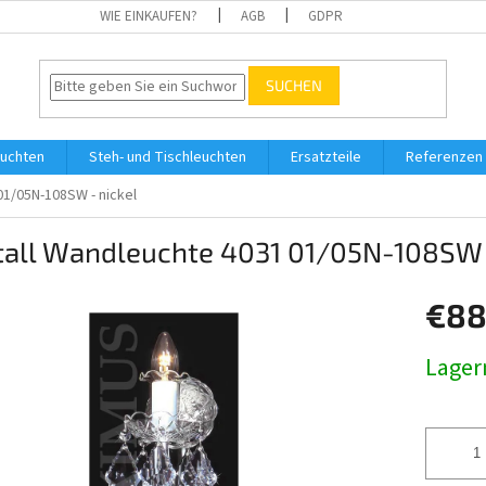
WIE EINKAUFEN?
AGB
GDPR
SUCHEN
uchten
Steh- und Tischleuchten
Ersatzteile
Referenzen
01/05N-108SW - nickel
stall Wandleuchte 4031 01/05N-108SW 
€88
Verkaufs
Lager