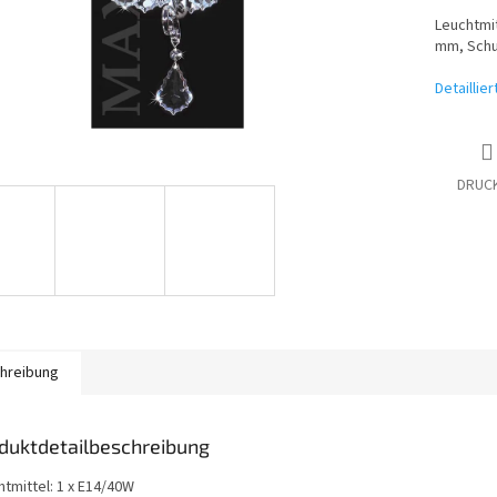
Leuchtmit
mm, Schut
Detaillie
DRUC
hreibung
duktdetailbeschreibung
htmittel: 1 x E14/40W