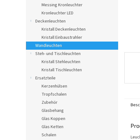
e
Messing Kronleuchter
Kronleuchter LED
Deckenleuchten
Kristall Deckenleuchten
Kristall Einbaustrahler
Wandleuchten
Steh- und Tischleuchten
Kristall Stehleuchten
Kristall Tischleuchten
Ersatzteile
Kerzenhülsen
Tropfschalen
Zubehör
Besc
Glasbehang
Glas Koppen
Pro
Glas Ketten
Schalen
Leuc