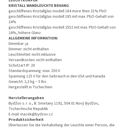
LEUCHTKÖRPER
KRISTALL WANDLEUCHTE BEHANG
geschliffenes Kristallglas modell 184 more then 31% PbO
geschliffenes Kristallglas modell 185 mit max. PbO-Gehalt von
24%
geschliffenes Kristallglas modell 2552 mit max. PbO-Gehalt von
24%, höhere Glanz
ALLGEMEINE INFORMATION:
Dimmbar: ja
Dimmer: nicht enthalten
Leuchtmittel: nicht inklusive
Versandkosten: nicht enthalten
Schutzart IP: 20
Standardspannung: max. 250 V
Spannung 125 V für den Gebrauch in den USA und Kanada
Gewicht: 2,3 kg ~ 5 lbs
Hergestellt in Tschechien
Herstellerangaben
Bydžov s. r. o., B. Smetany 1192, 504 01 Nový Bydžov,
Tschechische Republik
E-mail: macek@bydzov.cz
Produktsicherheit
Überlassen Sie die Verkabelung der Leuchte einer Person, die