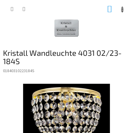
Zum
WARE
Inhalt
springen
Kristall Wandleuchte 4031 02/23-
184S
01840310223184S