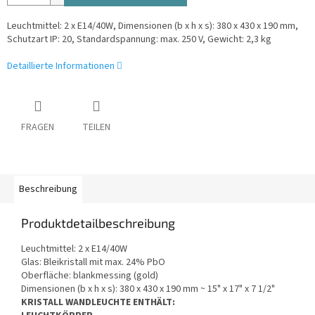
Leuchtmittel: 2 x E14/40W, Dimensionen
(b x h x s): 380 x 430 x 190 mm,
Schutzart IP: 20, Standardspannung: max. 250 V, Gewicht: 2,3 kg
Detaillierte Informationen
FRAGEN
TEILEN
Beschreibung
Produktdetailbeschreibung
Leuchtmittel: 2 x E14/40W
Glas: Bleikristall mit max. 24% PbO
Oberfläche: blankmessing (gold)
Dimensionen (b x h x s): 380 x 430 x 190 mm ~ 15" x 17" x 7 1/2"
KRISTALL WANDLEUCHTE ENTHÄLT: