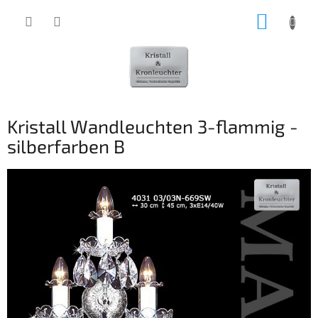
Zum
WARE
Inhalt
springen
Kristall Wandleuchten 3-flammig -
silberfarben B