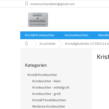
Zum
maximuschandeliers@gmail.com
Inhalt
springen
Kristall Kronleuchter
Deckenleuchten
Wandle
Startseite
Ersatzteile
Kristallglaskette 27/2552/14 s
S
Kris
e
Kategorien
i
Kategorien
überspringen
t
e
Kristall Kronleuchter
n
Kronleuchter - klein
l
Kronleuchter - mittelgroß
e
i
Kronleuchter - groß
s
Kristall Pendelleuchten
t
Moderne Kronleuchter