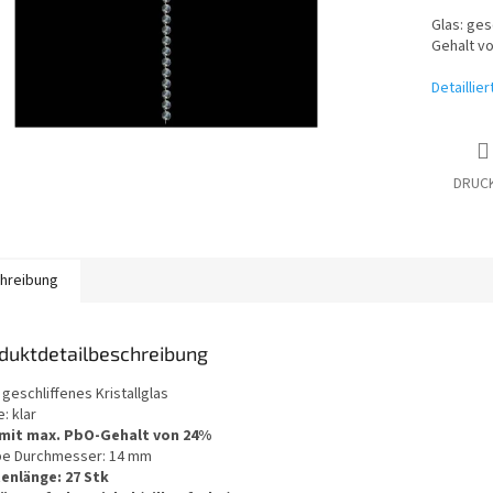
Glas: gesc
Gehalt v
Detaillie
DRUC
hreibung
duktdetailbeschreibung
 geschliffenes Kristallglas
: klar
mit max. PbO-Gehalt von 24%
e Durchmesser: 14 mm
enlänge: 27 Stk