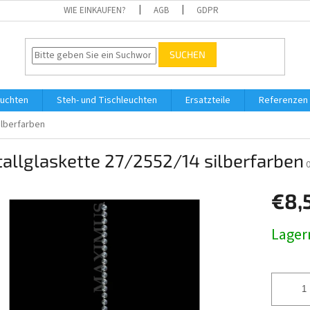
WIE EINKAUFEN?
AGB
GDPR
SUCHEN
uchten
Steh- und Tischleuchten
Ersatzteile
Referenzen
ilberfarben
tallglaskette 27/2552/14 silberfarben
€8,
Verkaufs
Lager