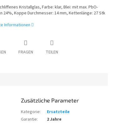
hliffenes Kristallglas, Farbe: klar, Blei: mit max. PbO-
on 24%, Koppe Durchmesser: 14 mm, Kettenlänge: 27 Stk
rte Informationen
KEN
FRAGEN
TEILEN
Zusätzliche Parameter
Kategorie
:
Ersatzteile
Garantie
:
2 Jahre