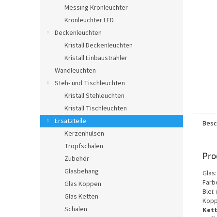
e
Messing Kronleuchter
Kronleuchter LED
Deckenleuchten
Kristall Deckenleuchten
Kristall Einbaustrahler
Wandleuchten
Steh- und Tischleuchten
Kristall Stehleuchten
Kristall Tischleuchten
Ersatzteile
Besc
Kerzenhülsen
Tropfschalen
Pro
Zubehör
Glasbehang
Glas:
Farbe
Glas Koppen
Blei:
Glas Ketten
Kopp
Schalen
Kett