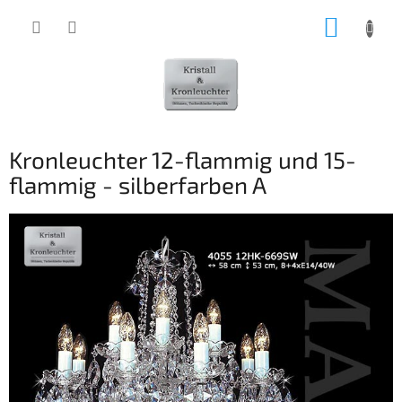
Zum
WARE
Inhalt
springen
Kronleuchter 12-flammig und 15-
flammig - silberfarben A