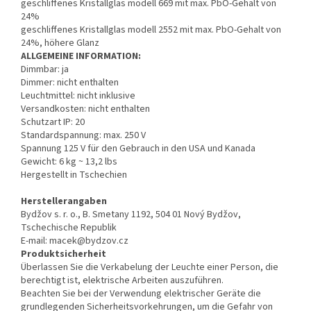
geschliffenes Kristallglas modell 669 mit max. PbO-Gehalt von
24%
geschliffenes Kristallglas modell 2552 mit max. PbO-Gehalt von
24%, höhere Glanz
ALLGEMEINE INFORMATION:
Dimmbar: ja
Dimmer: nicht enthalten
Leuchtmittel: nicht inklusive
Versandkosten: nicht enthalten
Schutzart IP: 20
Standardspannung: max. 250 V
Spannung 125 V für den Gebrauch in den USA und Kanada
Gewicht: 6 kg ~ 13,2 lbs
Hergestellt in Tschechien
Herstellerangaben
Bydžov s. r. o., B. Smetany 1192, 504 01 Nový Bydžov,
Tschechische Republik
E-mail: macek@bydzov.cz
Produktsicherheit
Überlassen Sie die Verkabelung der Leuchte einer Person, die
berechtigt ist, elektrische Arbeiten auszuführen.
Beachten Sie bei der Verwendung elektrischer Geräte die
grundlegenden Sicherheitsvorkehrungen, um die Gefahr von