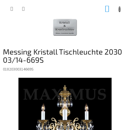
Zum
WARE
Inhalt
springen
Messing Kristall Tischleuchte 2030
03/14-669S
01820300314669S