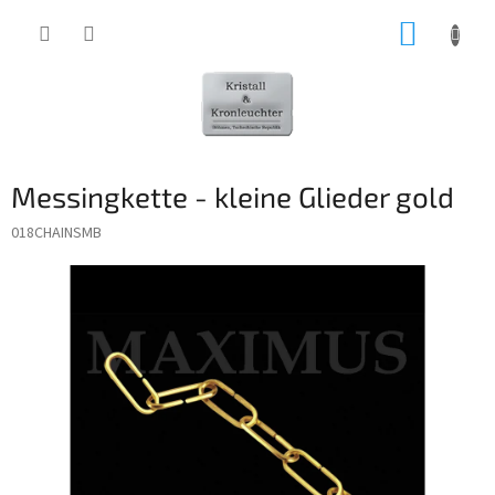
Zum
WARE
Inhalt
springen
Messingkette - kleine Glieder gold
018CHAINSMB