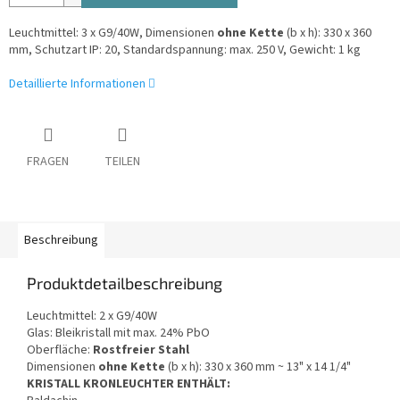
Leuchtmittel: 3 x G9/40W, Dimensionen
ohne Kette
(b x h): 330 x 360
mm, Schutzart IP: 20, Standardspannung: max. 250 V, Gewicht: 1 kg
Detaillierte Informationen
FRAGEN
TEILEN
Beschreibung
Produktdetailbeschreibung
Leuchtmittel: 2 x G9/40W
Glas: Bleikristall mit max. 24% PbO
Oberfläche:
Rostfreier Stahl
Dimensionen
ohne Kette
(b x h): 330 x 360 mm ~ 13" x 14 1/4"
KRISTALL KRONLEUCHTER ENTHÄLT: