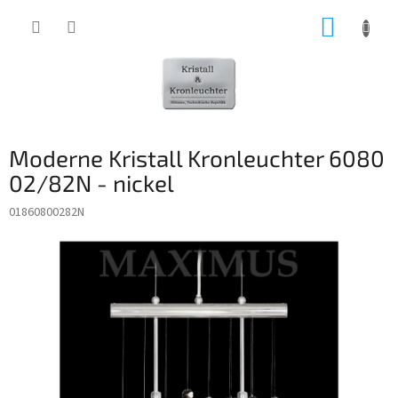
Zum
WARE
Inhalt
springen
Moderne Kristall Kronleuchter 6080
02/82N - nickel
01860800282N