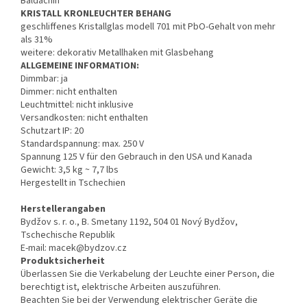
Baldachin
KRISTALL KRONLEUCHTER BEHANG
geschliffenes Kristallglas modell 701 mit PbO-Gehalt von mehr
als 31%
weitere: dekorativ Metallhaken mit Glasbehang
ALLGEMEINE INFORMATION:
Dimmbar: ja
Dimmer: nicht enthalten
Leuchtmittel: nicht inklusive
Versandkosten: nicht enthalten
Schutzart IP: 20
Standardspannung: max. 250 V
Spannung 125 V für den Gebrauch in den USA und Kanada
Gewicht: 3,5 kg ~ 7,7 lbs
Hergestellt in Tschechien
Herstellerangaben
Bydžov s. r. o., B. Smetany 1192, 504 01 Nový Bydžov,
Tschechische Republik
E-mail: macek@bydzov.cz
Produktsicherheit
Überlassen Sie die Verkabelung der Leuchte einer Person, die
berechtigt ist, elektrische Arbeiten auszuführen.
Beachten Sie bei der Verwendung elektrischer Geräte die