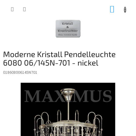
Zum
WARE
Inhalt
springen
Moderne Kristall Pendelleuchte
6080 06/145N-701 - nickel
018608006145N701