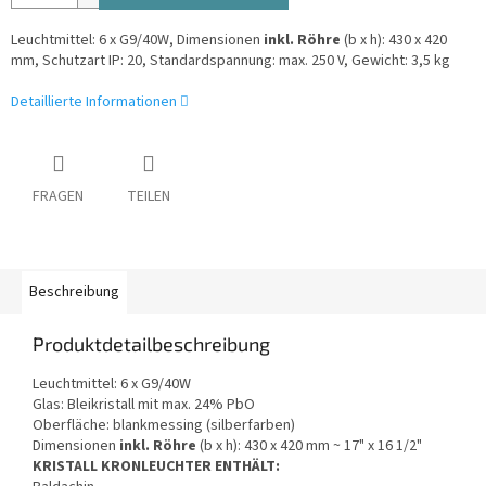
Leuchtmittel: 6 x G9/40W, Dimensionen
inkl. Röhre
(b x h): 430 x 420
mm, Schutzart IP: 20, Standardspannung: max. 250 V, Gewicht: 3,5 kg
Detaillierte Informationen
FRAGEN
TEILEN
Beschreibung
Produktdetailbeschreibung
Leuchtmittel: 6 x G9/40W
Glas: Bleikristall mit max. 24% PbO
Oberfläche: blankmessing (silberfarben)
Dimensionen
inkl. Röhre
(b x h): 430 x 420 mm ~ 17" x 16 1/2"
KRISTALL KRONLEUCHTER ENTHÄLT: