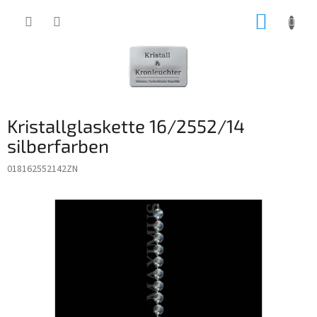
Zum
WARE
Inhalt
springen
Kristallglaskette 16/2552/14
silberfarben
018162552142ZN