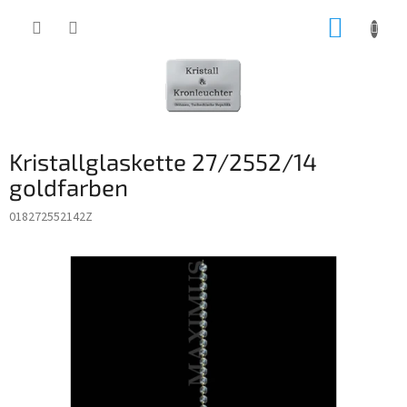
Zum
WARE
Inhalt
springen
Kristallglaskette 27/2552/14
goldfarben
018272552142Z