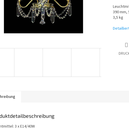
Leuchtmit
390 mm, S
3,5 kg
Detaillie
DRUC
hreibung
duktdetailbeschreibung
htmittel: 3 x E14/40W