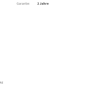
Garantie
:
2 Jahre
anz