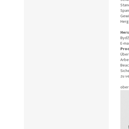
Stan
Span
Gewic
Herg
Hers
Bydž
E-ma
Prod
Über
Arbe
Beac
Sich
zu ve
ober