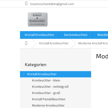
Zum
maximuschandeliers@gmail.com
Inhalt
springen
Kristall Kronleuchter
Deckenleuchten
Wandle
Startseite
Kristall Kronleuchter
Moderne Kristall Kr
S
Mod
e
Kategorien
i
Kategorien
überspringen
t
e
Kristall Kronleuchter
n
Kronleuchter - klein
l
Kronleuchter - mittelgroß
e
i
Kronleuchter - groß
s
Kristall Pendelleuchten
t
Moderne Kronleuchter