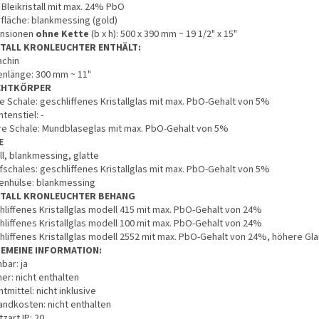
 Bleikristall mit max. 24% PbO
fläche: blankmessing (gold)
nsionen
ohne Kette
(b x h): 500 x 390 mm ~ 19 1/2" x 15"
STALL KRONLEUCHTER ENTHÄLT:
achin
enlänge: 300 mm ~ 11"
CHTKÖRPER
e Schale: geschliffenes Kristallglas mit max. PbO-Gehalt von 5%
tenstiel: -
re Schale: Mundblaseglas mit max. PbO-Gehalt von 5%
E
ll, blankmessing, glatte
fschales: geschliffenes Kristallglas mit max. PbO-Gehalt von 5%
enhülse: blankmessing
STALL KRONLEUCHTER BEHANG
hliffenes Kristallglas modell 415 mit max. PbO-Gehalt von 24%
hliffenes Kristallglas modell 100 mit max. PbO-Gehalt von 24%
hliffenes Kristallglas modell 2552 mit max. PbO-Gehalt von 24%, höhere Gl
GEMEINE INFORMATION:
bar: ja
er: nicht enthalten
tmittel: nicht inklusive
andkosten: nicht enthalten
zart IP: 20