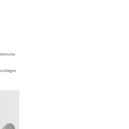
ektrische
mschlägen