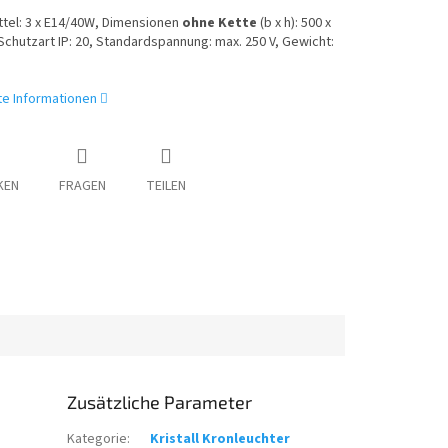
tel: 3 x E14/40W, Dimensionen
ohne Kette
(b x h): 500 x
chutzart IP: 20, Standardspannung: max. 250 V, Gewicht:
rte Informationen
KEN
FRAGEN
TEILEN
Zusätzliche Parameter
Kategorie
:
Kristall Kronleuchter