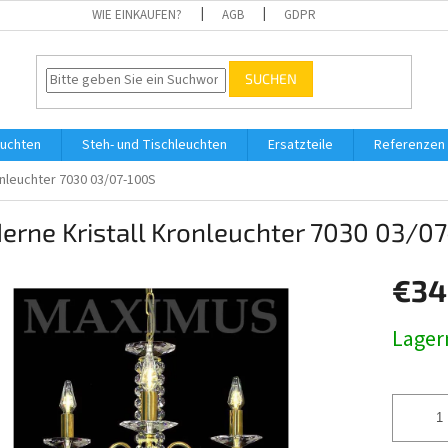
WIE EINKAUFEN?
AGB
GDPR
SUCHEN
uchten
Steh- und Tischleuchten
Ersatzteile
Referenzen
onleuchter 7030 03/07-100S
erne Kristall Kronleuchter 7030 03/0
€34
Verkaufs
Lager