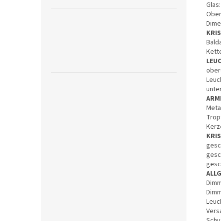
Glas:
Ober
Dime
KRI
Bald
Kett
LEU
ober
Leuch
unte
ARM
Meta
Trop
Kerz
KRI
gesc
gesc
gesc
ALL
Dimm
Dimm
Leuch
Vers
Schut