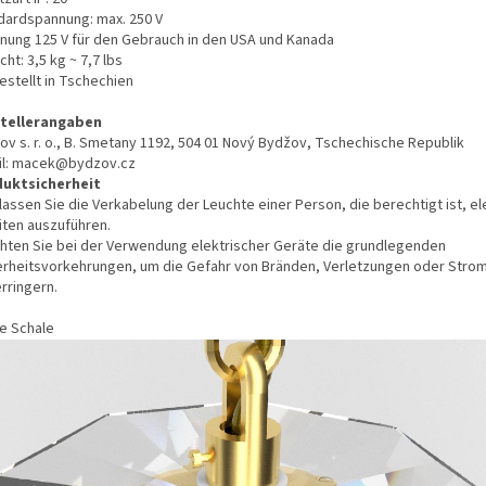
dardspannung: max. 250 V
nung 125 V für den Gebrauch in den USA und Kanada
ht: 3,5 kg ~ 7,7 lbs
estellt in Tschechien
tellerangaben
ov s. r. o., B. Smetany 1192, 504 01 Nový Bydžov, Tschechische Republik
il: macek@bydzov.cz
uktsicherheit
lassen Sie die Verkabelung der Leuchte einer Person, die berechtigt ist, el
iten auszuführen.
hten Sie bei der Verwendung elektrischer Geräte die grundlegenden
erheitsvorkehrungen, um die Gefahr von Bränden, Verletzungen oder Stro
rringern.
e Schale